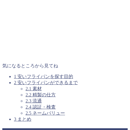
気になるところから見てね
1
安いフライパンを探す目的
2
安いフライパンができるまで
2.1
素材
2.2
精製の仕方
2.3
流通
2.4
認証・検査
2.5
ネームバリュー
3
まとめ