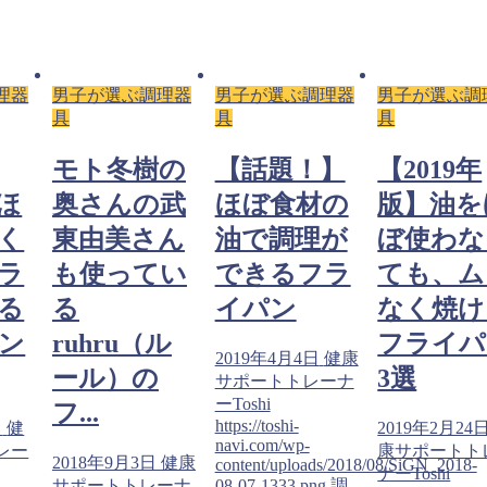
理器
男子が選ぶ調理器
男子が選ぶ調理器
男子が選ぶ調
具
具
具
の
【話題！】
【2019年
モト冬樹
武
ほぼ食材の
版】油をほ
奥さんの
ん
油で調理が
ぼ使わなく
東由美さ
い
できるフラ
ても、ムラ
も使って
イパン
なく焼ける
る
ル
フライパン
ruhru（
2019年4月4日
健康
3選
ール）の
サポートトレーナ
ーToshi
フ...
https://toshi-
2019年2月24日
健
navi.com/wp-
康サポートトレー
健康
2018年9月3日
content/uploads/2018/08/SiGN_2018-
ナーToshi
ーナ
08-07-1333.png
調
サポートトレ