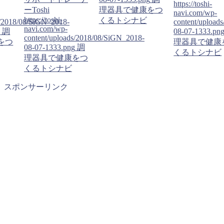
https://toshi-
理器具で健康をつ
ーToshi
navi.com/wp-
https://toshi-
くるトシナビ
content/uploads/2018/08/SiGN_2018-
navi.com/wp-
08-07-1333.png
調
s/2018/08/SiGN_2018-
content/upload
理器具で健康をつ
g
調
08-07-1333.pn
くるトシナビ
をつ
理器具で健康
くるトシナビ
スポンサーリンク