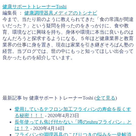
健康サポートトレーナーToshi
編集長
：
健康調理器具メディアのトシナビ
今まで、当たり前のように教えられてきた「食の常識が間違
いだった？」という疑問を持ったのをきっかけに、食や教
育、環境などに興味を持ち、身体や環境に本当に良いものは
なんだろうと探求するようになる。５年ほど健康業界と教育
業界の仕事に身を置き、現在は家業を引き継ぎそろばん塾の
経営。当ブログでは、世の中にもっと知ってほしい出会って
良かったものを紹介しています。
最新記事 by 健康サポートトレーナーToshi
(
全て見る
)
愛用しているテフロン加工フライパンの寿命を長くす
る秘密！！！
- 2020年4月23日
長年使っても焦げ付かない「噂のruhruフライパン」と
は！？
- 2020年4月14日
フライパンや調理器具のこびりつきの悩みを一発解消